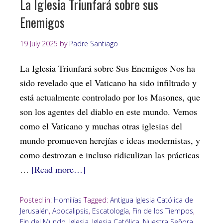
La Iglesia Triunfará sobre sus
Enemigos
19 July 2025
by
Padre Santiago
La Iglesia Triunfará sobre Sus Enemigos Nos ha
sido revelado que el Vaticano ha sido infiltrado y
está actualmente controlado por los Masones, que
son los agentes del diablo en este mundo. Vemos
como el Vaticano y muchas otras iglesias del
mundo promueven herejías e ideas modernistas, y
como destrozan e incluso ridiculizan las prácticas
…
[Read more…]
Posted in:
Homilías
Tagged:
Antigua Iglesia Católica de
Jerusalén
,
Apocalipsis
,
Escatología
,
Fin de los Tiempos
,
Fin del Mundo
,
Iglesia
,
Iglesia Católica
,
Nuestra Señora